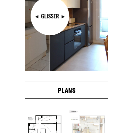
◄ GLISSER ►
PLANS