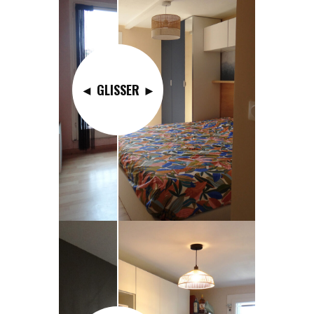
◄ GLISSER ►